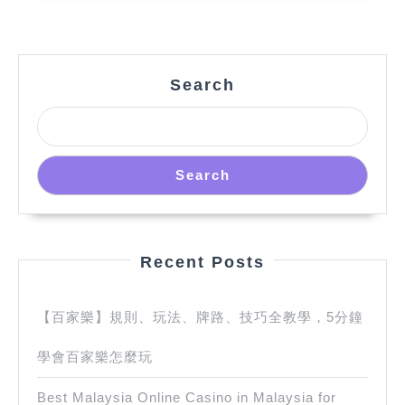
Search
Search
Recent Posts
【百家樂】規則、玩法、牌路、技巧全教學，5分鐘
學會百家樂怎麼玩
Best Malaysia Online Casino in Malaysia for