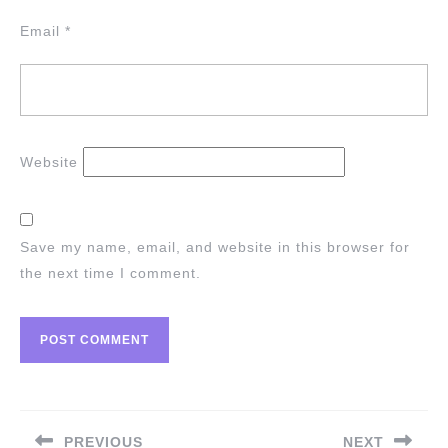
Email
*
Website
Save my name, email, and website in this browser for
the next time I comment.
Post
navigation
PREVIOUS
NEXT