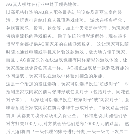
AG真人棋牌在行业中处于领先地位。
以高规格打造的AB真人配备最先进的设备及富丽堂皇的装
潢，为玩家打造绝佳真人视讯游戏体验。 游戏选择多样化，
包括百家乐、骰宝、轮盘等，加上全天侯监控管理，为玩家提
供稳定流畅的游戏服务。 除了传统的博彩场所外，现在很多
博彩平台都提供AG百家乐的在线游戏服务。 这让玩家可以随
时随地通过电脑或手机来体验这款游戏，极大地方便了玩家。
而且，AG百家乐的在线游戏也拥有同样精彩的游戏体验，让
玩家感受就像身临其境一样。 AG捕鱼游戏是一款刺激有趣的
休闲游戏，玩家可以在游戏中体验到捕鱼的乐趣。
这是一个附加的投注选项，玩家可以选择投注“超级对子”，即
预测庄家或闲家的前两张牌形成任意对子（包括对子、同花色
对子等）。 玩家还可以选择投注“庄家对子”或“闲家对子”，意
味着预测庄家或闲家在前两张牌中形成对子。 “每次赌盘开赌
前,叶某都要向境外赌场汇入保证金。 ”孙福忠说,比如他们给
对方打去100万元,对方就会给他们总额1000万元的赌盘。 然
后,他们将自己一级代理的账号进行分割,一级一级向下发展二