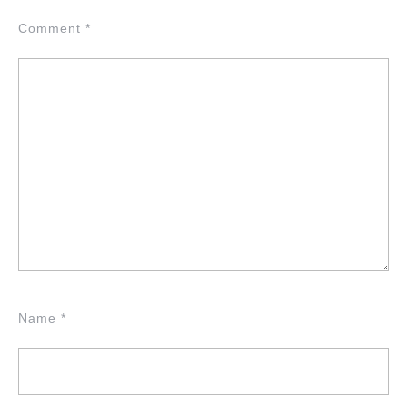
Comment
*
Name
*